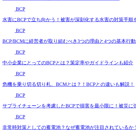
BCP
水害にBCPで立ち向かう！被害が深刻化する水害の対策手順
BCP
BCP/BCMに経営者が取り組むべき3つの理由と4つの基本行
BCP
中小企業にとってのBCPとは？策定率やガイドラインも紹介
BCP
危機を乗り切る切り札、BCMとは？！BCPとの違いも解説！
BCP
サプライチェーンを考慮したBCPで損害を最小限に！被災に
BCP
非常時対策としての蓄電池？なぜ蓄電池が注目されているか