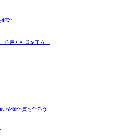
を解説
動！信用と社員を守ろう
強い企業体質を作ろう
？