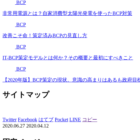
BCP
非常用電源とは？自家消費型太陽光発電を使ったBCP対策
BCP
改善こそ命！策定済みBCPの見直し方
BCP
IT-BCP策定モデルとは何か？その概要と最初にすべきこと
BCP
【2020年版】BCP策定の現状。意識の高まりはあるも政府
サイトマップ
Twitter
Facebook
はてブ
Pocket
LINE
コピー
2020.06.27
2020.04.12