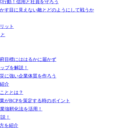
基本行動！信用と社員を守ろう
脅かす目に見えない敵とどのようにして戦うか
メリット
こと
政府目標にははるかに届かず
ップを解説！
被災に強い企業体質を作ろう
も紹介
きこととは？
業がBCPを策定する時のポイント
業強靭化法を活用！
解説！
り方を紹介