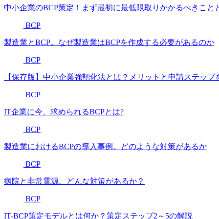
中小企業のBCP策定！まず最初に最低限取りかかるべきこと
BCP
製造業とBCP。なぜ製造業はBCPを作成する必要があるのか
BCP
【保存版】中小企業強靭化法とは？メリットと申請ステップ
BCP
IT企業に今、求められるBCPとは?
BCP
製造業におけるBCPの導入事例。どのような対策があるか
BCP
病院と非常電源。どんな対策があるか？
BCP
IT-BCP策定モデルとは何か？策定ステップ2～5の解説