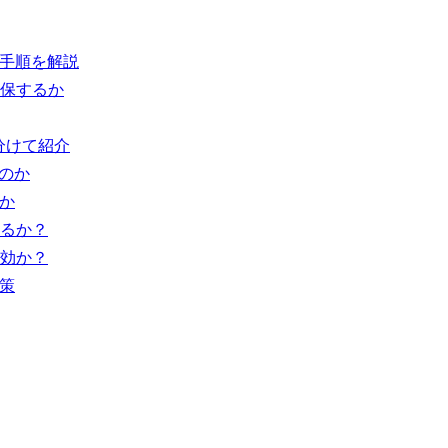
策手順を解説
保するか
分けて紹介
るのか
か
るか？
効か？
策