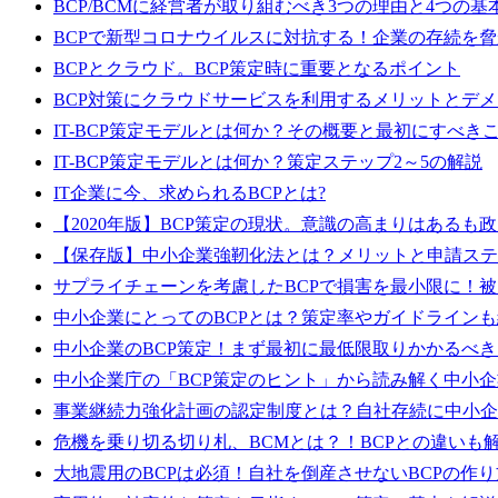
BCP/BCMに経営者が取り組むべき3つの理由と4つの
BCPで新型コロナウイルスに対抗する！企業の存続を
BCPとクラウド。BCP策定時に重要となるポイント
BCP対策にクラウドサービスを利用するメリットとデ
IT-BCP策定モデルとは何か？その概要と最初にすべき
IT-BCP策定モデルとは何か？策定ステップ2～5の解説
IT企業に今、求められるBCPとは?
【2020年版】BCP策定の現状。意識の高まりはあるも
【保存版】中小企業強靭化法とは？メリットと申請ステ
サプライチェーンを考慮したBCPで損害を最小限に！
中小企業にとってのBCPとは？策定率やガイドライン
中小企業のBCP策定！まず最初に最低限取りかかるべ
中小企業庁の「BCP策定のヒント」から読み解く中小企
事業継続力強化計画の認定制度とは？自社存続に中小企
危機を乗り切る切り札、BCMとは？！BCPとの違いも
大地震用のBCPは必須！自社を倒産させないBCPの作