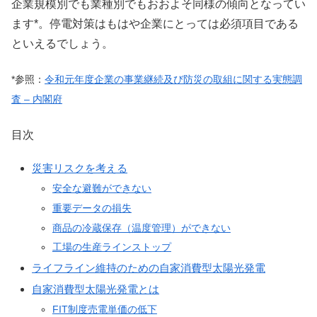
企業規模別でも業種別でもおおよそ同様の傾向となってい
ます*。停電対策はもはや企業にとっては必須項目である
といえるでしょう。
*参照：
令和元年度企業の事業継続及び防災の取組に関する実態調
査 – 内閣府
目次
災害リスクを考える
安全な避難ができない
重要データの損失
商品の冷蔵保存（温度管理）ができない
工場の生産ラインストップ
ライフライン維持のための自家消費型太陽光発電
自家消費型太陽光発電とは
FIT制度売電単価の低下