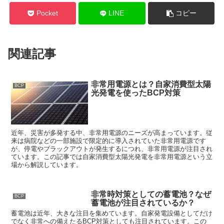
Pocket
LINE
コピー
関連記事
非常用電源とは？自家消費型太陽
BCP
光発電を使ったBCP対策
近年、災害が多発する中、非常用電源のニーズが高まっています。従
来は病院などの一部施設で限定的に導入されていた非常用電源です
が、停電やブラックアウトが発生するにつれ、非常用電源が注目され
ています。この記事では自家消費型太陽光発電を非常用電源という立
場から解説しています。
非常時対策としての蓄電池？なぜ
BCP
蓄電池が注目されているか？
蓄電池は近年、大きな注目を集めています。自家発電設備としてだけ
でなく非常への備えたるBCP対策としても注目されています。この