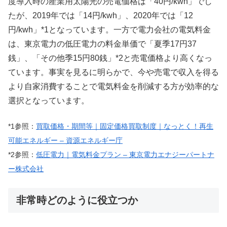
度導入時の産業用太陽光の売電価格は「40円/kwh」でし
たが、2019年では「14円/kwh」、2020年では「12
円/kwh」*1となっています。一方で電力会社の電気料金
は、東京電力の低圧電力の料金単価で「夏季17円37
銭」、「その他季15円80銭」*2と売電価格より高くなっ
ています。事実を見るに明らかで、今や売電で収入を得る
より自家消費することで電気料金を削減する方が効率的な
選択となっています。
*1参照：
買取価格・期間等｜固定価格買取制度｜なっとく！再生
可能エネルギー – 資源エネルギー庁
*2参照：
低圧電力｜電気料金プラン – 東京電力エナジーパートナ
ー株式会社
非常時どのように役立つか