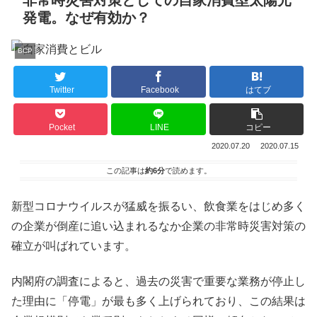
発電。なぜ有効か？
BCP
Twitter
Facebook
はてブ
Pocket
LINE
コピー
2020.07.20
2020.07.15
この記事は
約6分
で読めます。
新型コロナウイルスが猛威を振るい、飲食業をはじめ多く
の企業が倒産に追い込まれるなか企業の非常時災害対策の
確立が叫ばれています。
内閣府の調査によると、過去の災害で重要な業務が停止し
た理由に「停電」が最も多く上げられており、この結果は