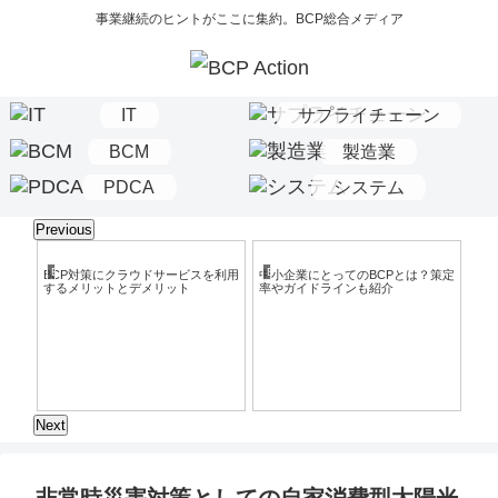
事業継続のヒントがここに集約。BCP総合メディア
IT
サプライチェーン
BCM
製造業
PDCA
システム
Previous
BCP
BCP
BC
と
BCP対策にクラウドサービスを利用
中小企業にとってのBCPとは？策定
病
するメリットとデメリット
率やガイドラインも紹介
か
Next
非常時災害対策としての自家消費型太陽光