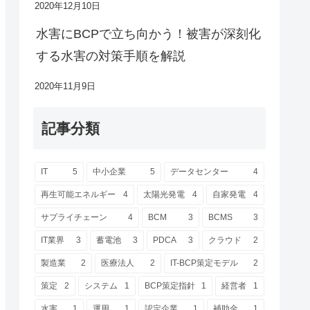
2020年12月10日
水害にBCPで立ち向かう！被害が深刻化
する水害の対策手順を解説
2020年11月9日
記事分類
IT
5
中小企業
5
データセンター
4
再生可能エネルギー
4
太陽光発電
4
自家発電
4
サプライチェーン
4
BCM
3
BCMS
3
IT業界
3
蓄電池
3
PDCA
3
クラウド
2
製造業
2
医療法人
2
IT-BCP策定モデル
2
策定
2
システム
1
BCP策定指針
1
経営者
1
水害
1
運用
1
認定企業
1
補助金
1