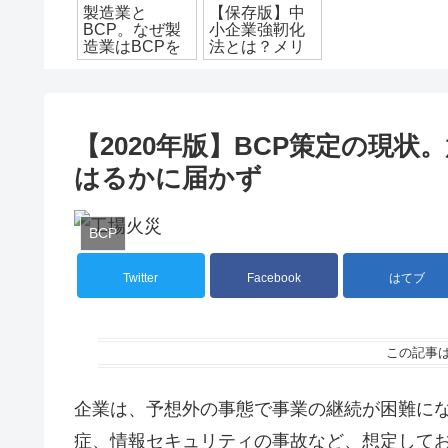
製造業と
【保存版】中
BCP。なぜ製
小企業強靭化
造業はBCPを
法とは？メリ
作成する必要
ットと申請ス
があるのか
テップを解
説！
【2020年版】BCP策定の現
はるかに届かず
BCP
Twitter
Facebook
はてブ
この記事
企業は、予想外の事態で事業の継続が困難に
症、情報セキュリティの事故など、想定して