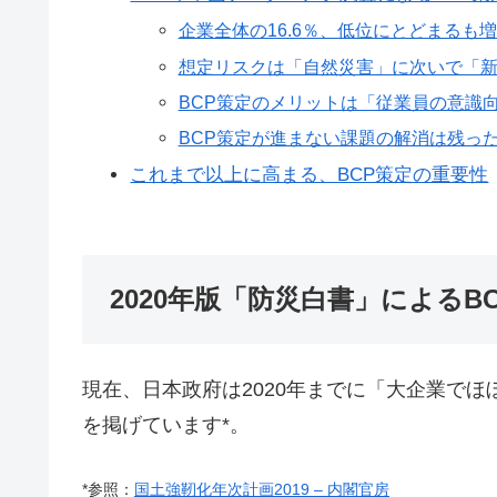
企業全体の16.6％、低位にとどまるも
想定リスクは「自然災害」に次いで「
BCP策定のメリットは「従業員の意識
BCP策定が進まない課題の解消は残っ
これまで以上に高まる、BCP策定の重要性
2020年版「防災白書」によるB
現在、日本政府は2020年までに「大企業でほぼ
を掲げています*。
*参照：
国土強靭化年次計画2019 – 内閣官房