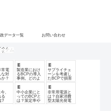
政データ一覧
お問い合わせ
システ
ム
BCP
BCP
非常電
製造業におけ
サプライチェ
んな対
るBCPの導入
ーンを考慮し
るか？
事例。どのよ
たBCPで損害
うな対策があ
を最小限に！
るか
被災に強い企
BCP
BCP
業体質を作ろ
に今、
中小企業にと
非常用電源と
う
れる
ってのBCPと
は？自家消費
は?
は？策定率や
型太陽光発電
ガイドライン
を使ったBCP
も紹介
対策