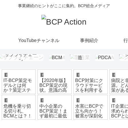
事業継続のヒントがここに集約。BCP総合メディア
YouTubeチャンネル
事例紹介
行
製
サプライチェー
BCM
造
PDCA
ン
業
BCP
BCP
BCP
BCP
IT-BCP策定モ
【2020年版】
BCP対策にク
病院と
デルとは何
BCP策定の現
ラウドサービ
源。ど
か？策定ステ
状。意識の高
スを利用する
策があ
ップ2～5の解
まりはあるも
メリットとデ
説
政府目標には
メリット
BCP
BCP
BCP
BCP
はるかに届か
危機を乗り切
中小企業の
水害にBCPで
IT企業
ず
る切り札、
BCP策定！ま
立ち向かう！
求めら
BCMとは？！
ず最初に最低
被害が深刻化
BCPと
BCPとの違い
限取りかかる
する水害の対
も解説！
べきことと
策手順を解説