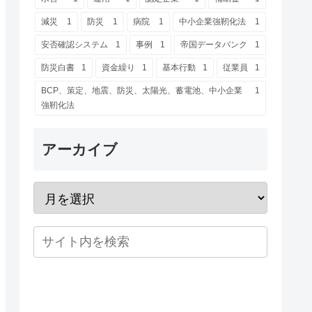
減災
1
防災
1
病院
1
中小企業強靭化法
1
安否確認システム
1
事例
1
帝国データバンク
1
防災白書
1
資金繰り
1
基本行動
1
従業員
1
BCP、策定、地震、防災、太陽光、蓄電池、中小企業
1
強靭化法
アーカイブ