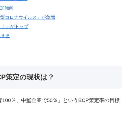
増加傾向
新型コロナウイルス」が急増
向上」がトップ
たまま
CP策定の現状は？
100％、中堅企業で50％」というBCP策定率の目標