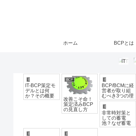
ホーム
BCPとは
IT
BCP
BCP
BCP
IT-BCP策定モ
BCP/BCMに経
デルとは何
営者が取り組
か？その概要
むべき3つの理
改善こそ命！
と最初にすべ
由と4つの基本
策定済みBCP
きこと
行動！信用と
BCP
の見直し方
社員を守ろう
非常時対策と
しての蓄電
池？なぜ蓄電
池が注目され
ているか？
BCP
BCP