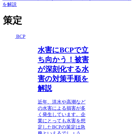
を解説
策定
BCP
水害にBCPで立
ち向かう！被害
が深刻化する水
害の対策手順を
解説
近年、洪水や高潮など
の水害による損害が多
く発生しています。企
業にとっても水害を想
定したBCPの策定は急
務といえるでしょう。