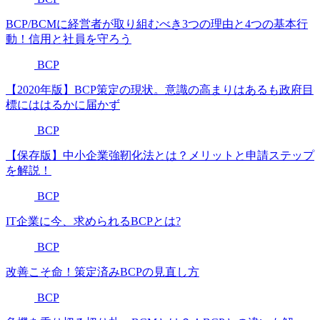
BCP/BCMに経営者が取り組むべき3つの理由と4つの基本行
動！信用と社員を守ろう
BCP
【2020年版】BCP策定の現状。意識の高まりはあるも政府目
標にははるかに届かず
BCP
【保存版】中小企業強靭化法とは？メリットと申請ステップ
を解説！
BCP
IT企業に今、求められるBCPとは?
BCP
改善こそ命！策定済みBCPの見直し方
BCP