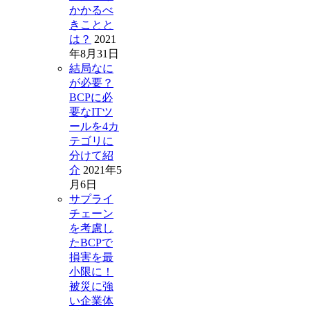
かかるべ
きことと
は？
2021
年8月31日
結局なに
が必要？
BCPに必
要なITツ
ールを4カ
テゴリに
分けて紹
介
2021年5
月6日
サプライ
チェーン
を考慮し
たBCPで
損害を最
小限に！
被災に強
い企業体