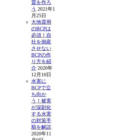
質を作ろ
う
2021年1
月25日
大地震用
のBCPは
必須！自
社を倒産
させない
BCPの作
り方を紹
介
2020年
12月10日
水害に
BCPで立
ち向か
う！被害
が深刻化
する水害
の対策手
順を解説
2020年11