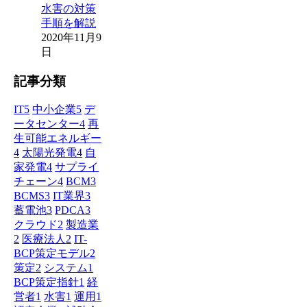
水害の対策
手順を解説
2020年11月9
日
記事分類
IT
5
中小企業
5
デ
ータセンター
4
再
生可能エネルギー
4
太陽光発電
4
自
家発電
4
サプライ
チェーン
4
BCM
3
BCMS
3
IT業界
3
蓄電池
3
PDCA
3
クラウド
2
製造業
2
医療法人
2
IT-
BCP策定モデル
2
策定
2
システム
1
BCP策定指針
1
経
営者
1
水害
1
運用
1