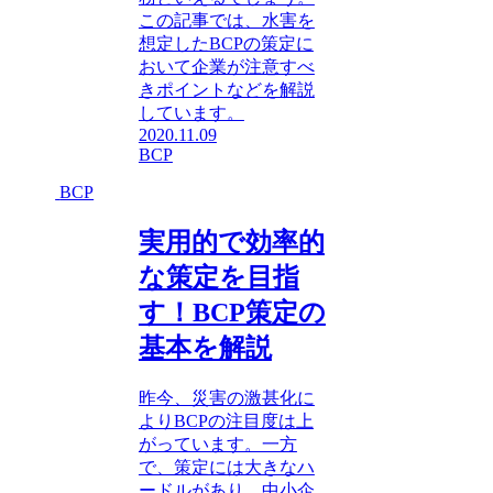
この記事では、水害を
想定したBCPの策定に
おいて企業が注意すべ
きポイントなどを解説
しています。
2020.11.09
BCP
BCP
実用的で効率的
な策定を目指
す！BCP策定の
基本を解説
昨今、災害の激甚化に
よりBCPの注目度は上
がっています。一方
で、策定には大きなハ
ードルがあり、中小企