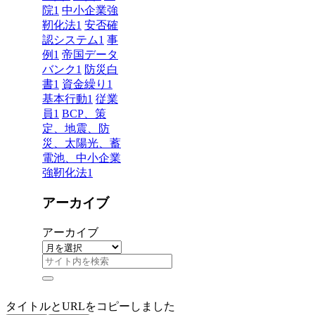
院
1
中小企業強
靭化法
1
安否確
認システム
1
事
例
1
帝国データ
バンク
1
防災白
書
1
資金繰り
1
基本行動
1
従業
員
1
BCP、策
定、地震、防
災、太陽光、蓄
電池、中小企業
強靭化法
1
アーカイブ
アーカイブ
タイトルとURLをコピーしました