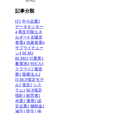
月9日
記事分類
IT
5
中小企業
5
データセンター
4
再生可能エネ
ルギー
4
太陽光
発電
4
自家発電
4
サプライチェー
ン
4
BCM
3
BCMS
3
IT業界
3
蓄電池
3
PDCA
3
クラウド
2
製造
業
2
医療法人
2
IT-BCP策定モデ
ル
2
策定
2
シス
テム
1
BCP策定
指針
1
経営者
1
水害
1
運用
1
認
定企業
1
補助金
1
減災
1
防災
1
病