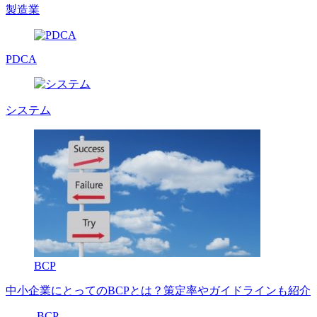
製造業
PDCA
システム
BCP
中小企業にとってのBCPとは？策定率やガイドラインも紹介
BCP