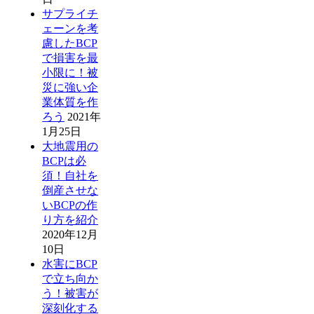
サプライチ
ェーンを考
慮したBCP
で損害を最
小限に！被
災に強い企
業体質を作
ろう
2021年
1月25日
大地震用の
BCPは必
須！自社を
倒産させな
いBCPの作
り方を紹介
2020年12月
10日
水害にBCP
で立ち向か
う！被害が
深刻化する