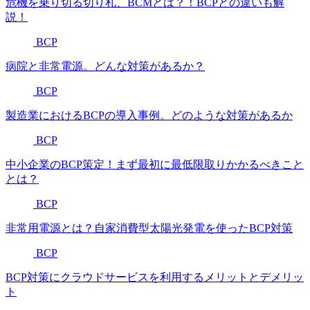
危機を乗り切る切り札、BCMとは？！BCPとの違いも解
説！
BCP
病院と非常電源。どんな対策があるか？
BCP
製造業におけるBCPの導入事例。どのような対策があるか
BCP
中小企業のBCP策定！まず最初に最低限取りかかるべきこと
とは？
BCP
非常用電源とは？自家消費型太陽光発電を使ったBCP対策
BCP
BCP対策にクラウドサービスを利用するメリットとデメリッ
ト